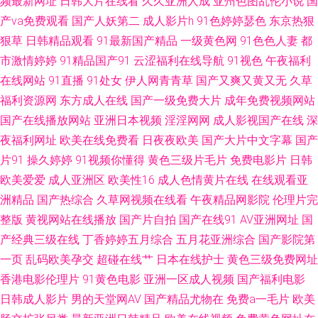
频最新网址
日韩大片在线看
久久亚洲人成
亚州色图乱伦小说
国
高清在线 国产精品不卡一二 亚州人人色 不卡的a在线 欧美色图ts15p 91豆花
产va免费观看
国产人妖第二
成人影片h
91色婷婷瑟色
东京热狠
直播漏点 浮力影院限制级 日韩一二片区做爱Av 肏屄视频在线看 婷婷五月综
狠草
日韩精品观看
91最新国产精品
一级黄色网
91色色人妻
都
市激情婷婷
91精品国产91
云涩福利在线导航
91视色
午夜福利
合欧美性爱 91网页入口免费 免费三级阿片V一二三 五月天社区视频 91大神
在线网站
91直播
91处女
伊人网青青草
国产又爽又黄又无
久草
福利资源网
东方成人在线
国产一级免费大片
成年免费视频网站
天堂男人 精品视频 91成人小视频 欧美性爱页一区 久久九九热黄色网址
国产在线播放网站
亚洲日本视频
淫淫网网
成人影视国产在线
深
夜福利网址
欧美在线免费看
日夜夜欧美
国产大片中文字幕
国产
91pron视频w 国产十区在线观看 91黑丝网站 国产区精品 在线99视频 成人网
片91
操久婷婷
91视频你懂得
黄色三级片毛片
免费电影片
日韩
无码av 日韩欧美综合导航 国产久久精品人妻 1024自拍视频在线 91啦福利视
欧美爱爱
成人亚洲区
欧美性16
成人色情黄片在线
在线观看亚
洲精品
国产热综合
久草网视频在线看
午夜精品网影院
伦理片完
频 激情图片97 亚洲日韩欧美自慰在线 福利色第一导航 熟女精品专区一区 福
整版
黄视网站在线播放
国产片自拍
国产在线91
AV亚洲网址
国
产经典三级在线
丁香婷婷五月综合
五月花亚洲综合
国产影院第
利精品在线 91超碰成人 精品粉嫩久久懂色 夜夜成人导航福利 波多野结衣91
一页
乱码欧美孕交
超碰在线艹
日本在线护士
黄色三级免费网址
香港电影伦理片
91黄色电影
亚洲一区成人视频
国产福利电影
大神 日韩超碰在线 91碰在线视频 欧美A片色图 91黑料在线观看 青草视频区
日韩成人影片
男的天堂网AV
国产精品尤物在
免费a一毛片
欧美