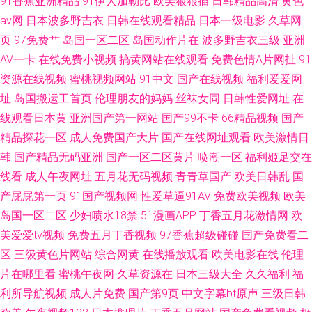
91香蕉亚洲精品
91伊人加勒比
欧美狠狠插
日韩精品高清
黄色
av网
日本波多野吉衣
日韩在线观看精品
日本一级电影
久草网
页
97免费艹
岛国一区二区
岛国动作片在
波多野吉衣三级
亚洲
AV一卡
在线免费小视频
搞黄网站在线观看
免费色情A片网扯
91
资源在线视频
蜜桃视频网站
91中文
国产在线视频
福利爱爱网
址
岛国搬运工首页
伦理朋友的妈妈
丝袜女同
日韩性爱网址
在
线观看日本黄
亚洲国产第一网站
国产99不卡
66精品视频
国产
精品探花一区
成人免费国产大片
国产在线网址观看
欧美激情日
韩
国产精品无码亚洲
国产一区二区黄片
喷潮一区
福利姬足交在
线看
成人午夜网址
五月花无码视频
青青草国产
欧美日韩乱
国
产屁屁第一页
91国产视频网
性爱草逼91AV
免费欧美视频
欧美
岛国一区二区
少妇喷水18禁
51漫画APP
丁香五月花激情网
欧
美爱爱tv视频
免费五月丁香视频
97香蕉超级碰碰
国产免费看二
区
三级黄色片网站
综合网黄
在线播放观看
欧美电影在线
伦理
片在哪里看
蜜桃午夜网
久草资源在
日本三级大全
久久福利
福
利所导航视频
成人片免费
国产第9页
中文字幕bt原声
三级日韩