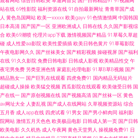
观看网站
综合日韩欧美
草逼网首页
国产日韩精品91
91视频网
站在线
69性影院
福利资源在线
91自拍最新网址
青青草国产成
com 91次元官方 亚洲情色天堂 日韩色图五月天 99超碰在线黑丝 男女做事网
人
黄色岛国网站
欧美一xxxxx
欧美gayv
91色情激情网
中国韩国
日本高清
国产国产一区
亚洲欧洲成人
日韩在线
久久国产影视综
站 国产一区二区成人网 色9精品 亚洲色呦呦 四虎乱轮 尤物视频网 亚洲国产
合
欧美69潮喷
伦理片app下载
激情视频国产精品
91草莓久草超
碰
成人性爱aa影院
欧美性爱插插
欧美日韩色黄片
91草莓影院
欧美在线另类 91伊人大香蕉 欧美电影色色 一级AV自拍 91呦在线观看 国产
午夜电影网久久
国产丝袜美女
国产精彩视频
操碰视屏
国产福利
精品久久孕妇 视频列表日韩 美女黑丝91 欧美精品导航 91尤物网址 国产玖玖
在线
91久久影院
免费日韩电影
日韩成人影视
欧美精品性交
午
夜宅男免费
另类亚洲色情
家庭乱伦理电影
91草B草B视频
国产
一区 先锋av东京热 91日本丝袜 国内情侣视频在线91 瑟涩视频肉h 91情爱社
精品熟女一
国产巨乳在线观看
四虎免费91
国内精品无码短片
超碰成人操操
欧美猛交视频
西瓜影院在线观看
欧美做受日韩
国
区 久久微拍福利视频广场 亚洲九一 91香蕉在线播放 九一叉叉叉 影音先锋午
产在线一
国产原创视频在线
国产视频高清
国产丝袜一区
黄色
av网址大全
人妻乱视
国产成人在线网站
久草视频资源站
综合
夜电影 97亚洲澡逼直接 狼友视频91视频 亚洲自蔚 波多野氏3区 欧美成人黄
五月香
成人app在线
四虎试看
91男女
国产男小鲜肉同
福利影
院网站
激情五月天色色
欧美极品电影
日韩成人第一页
国产日韩
色网址 51tv影城 97干视频在线 极品久久 91Pron在线观 色色日女人 91制片
欧美电影
久久机热
成人午夜网
黄色天堂男人
操视频免费91
日
国产传媒在线看 另类亚洲综合网 91猫先生手机在线 国产日韩偷 日韩无码小