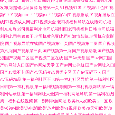
碰导航com|超碰导航日韩|超碰导航在线|超碰盗摄555|超碰地址
发布页|超碰地址资源|超碰第一页
91视频91国|91视频91色|91视
频99|91视频com|91视频se|91视频Va|91视频播放|91视频播放在
线|91视频成人网址|91视频大全
老司机福利导航在线|老司机福
利东京热|老司机福利片|老司机福利区|老司机福利日韩|老司机福
利院|老司机狠狠干|老司机黄色亚|老司机激情影院|老司机寂寞影
院
国产视频导航在线|国产视频第21页|国产视频第二页|国产视频
第六页|国产视频第三页|国产视频第一页|国产视频动漫|国产视频
短|国产视频二区|国产视频二区在线
国产AV天堂|国产av网页|国
产av网站入口|国产av网站天堂|国产av网址导航|国产av网址入口|
国产av我不卡|国产AV无码变态另类专区|国产av无码不卡|国产
AV无码精品
第一福利社区不卡|第一福利社区导航|第一福利社区
日韩|第一福利视频|第一福利视频导航|第一福利视频网站|第一福
利网站导航|第一福利网址大全|第一福利网址导航|第一福利在线|
第一福利在线视频|第一副利导航网址
欧美ts人妖|欧美tv一区|欧
美v69av|欧美VA电影|欧美VA片|欧美va视频|欧美va天堂|欧美Va