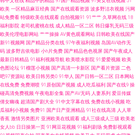
韩中文在线
精品中的精品
97国产精品视频
91美女在线视频
51
欧美
一区精品麻豆经典
国产在线观看资源
波多野洁衣视频
污网
蜜蜂看看 91视频在线观看地址 九一福利黄色 先锋资源影音AV网站 91视频网
站免费看
特级欧美在线观看
自拍视频91
91艹艹
久草网在线
18
福利影院
老司机蜜桃在线
成人精品一区二区
韩日爆乳无码三级
站免费看 内射91 91福利视频网站 国产精品私拍 日韩成人天堂在线 91官页
欧美伦理电影网站
艹艹操操
AV黄色观看网站
日韩欧美在线国产
新91视频网
国产精品分类在线
97午夜福利视频
岛国AV动作无
网 草逼91 欧美专区第38页 91国内视频国内 成人品网站在线观看 五月天色
码
波多野吉依电影
小h片免费
国产精品色色视屏
国产午夜成人
最新日韩精品
91福利视频导航
欧美喷水影院
91爱爱视频
欧美
社区 97热在线 免费啊V在线 中文日韩在线播放 东京热伊人久久9 青青草精品
色图论坛
91榴莲小视频
国产高清一卡新区
国产看片资源
二色
热 91韩剧网tv 大香蕉大香蕉伊人天美 欧美一区二区高潮喷水 97干在线观看
吧97资源站
欧美日韩另类0
91华人
国产日韩一区二区
日本网站
在线免费
免费潮喷
91原创国产视频
成人吃瓜福利
国产在线9
操
另类av导航 91超碰伊人在线 超踫色偷偷 人妖伪娘在线 91豆花视频18 操91
碰高清免费视频
午夜电影全集
国产AV无码
人妻系列
爱豆传媒
倩女幽魂
超清国产剧大全
91中文字幕在线
免费在线小视频
吃
网 欧美性爱第二页 91N视频乱吗免费 国内一久久 亚洲五区无码 91中文视频
瓜福利小视频
免费91
国产日产亚洲精品
91社在线高清
人人草
香蕉
激情另类图片
亚洲欧美在线观看
成人三级成人三级
欧美老
日本欧美国产中文 91豆花原创 超碰人人草 三级日韩伦理视频 91老湿机 国产
女人bb
日日操第一页
91网豆花视频
91福利剧场
免费影视观看
精品久久嫩草 久久五区 在线播放福利AV 超碰操cao 日韩新片www44w 91激