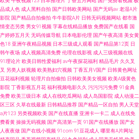
欧美
午夜视频123
日本推理片
丁香五月网站
国产免费看视频
极
品成人色
成人黑料自拍
国产日韩欧美网站
国产无码av
老湿A片
影院
国产精品自拍偷拍
牛牛影院A片
日韩无码视频网站
都市激
情变态另类
男女91视频
字幕在线精品播放
免费国产在线看
国
产婷婷五月天
无码传媒导航
日本电影伦理
国产午夜高清
美女黄
色18
亚洲午夜精品视频
日本三级成人观看
国产精品第12页
日
韩午夜场
成人视频高清免费
伦理在线影视
成人三级视频在线
91理论片
欧美日韩性爱福利
av午夜探花福利
精品毛片
久久叉
叉
另类人妖视频
欧美熟妇穴视频
丁香五月V国产
日韩黄色网址
豆花福利视频
轮理片自拍偷拍
日韩欧美美女视频
欧美A级黄色
影院
丁香影视五月花
福利视频电影久久
污污污污免费
91金典
免费
欧美三级日本
成人在线吃瓜网站
成人岛国影院
成人动漫二
区三区
久草在线最新
日韩精品推荐
国产精品一区自拍
男人天堂
a片123
另类视频欧美
国产在线直播
亚洲卡一卡二
成人在线免
费看黄
操操无码视频
国产高清第一页
91国产在线播放
国产女
人夜夜做
国产在线小视频
91com
91豆花成人
哪里有A片网址