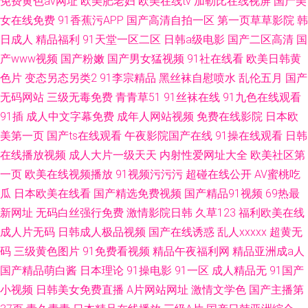
免费黄色av网址
欧美肥老妇
欧美在线tv
加勒比在线视屏
国产美
女在线免费
91香蕉污APP
国产高清自拍一区
第一页草草影院
韩
日成人
精品福利
91天堂一区二区
日韩a级电影
国产二区高清
国
产www视频
国产粉嫩
国产男女猛视频
91社在线看
欧美日韩黄
色片
变态另态另类2
91李宗精品
黑丝袜自慰喷水
乱伦五月
国产
无码网站
三级无毒免费
青青草51
91丝袜在线
91九色在线观看
91插
成人中文字幕免费
成年人网站视频
免费在线影院
日本欧
美第一页
国产ts在线观看
午夜影院国产在线
91操在线观看
日韩
在线播放视频
成人大片一级天天
内射性爱网址大全
欧美社区第
一页
欧美在线视频播放
91视频污污污
超碰在线公开
AV蜜桃吃
瓜
日本欧美在线看
国产精选免费视频
国产精品91视频
69热最
新网址
无码白丝强行免费
激情影院日韩
久草123
福利欧美在线
成人片无码
日韩成人极品视频
国产在线诱惑
乱人xxxxx
超黄无
码
三级黄色图片
91免费看视频
精品午夜福利网
精品亚洲成a人
国产精品萌白酱
日本理论
91操电影
91一区
成人精品无
91国产
小视频
日韩美女免费直播
A片网站网址
激情文学色
国产主播第