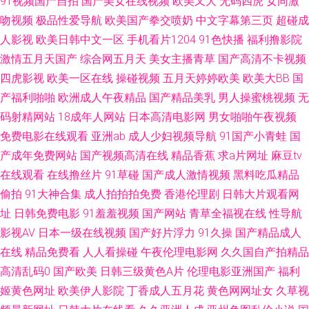
91视频国产自拍
国产美女在线视频
欧美又大
无码四虎
女同激
吻视频
极品性爱导航
欧美国产拳交喷奶
中文字幕第三页
超碰成
情双飞 91九色高潮 91影音先锋图片资源 亚州射逼 www91尤物网 欧美后入
人影视
欧美日韩中文一区
手机看片1204
91色快播
福利撸影院
激情五月天国产
综合网五月天
美女主播青草
国产高清不卡视频
91线上网站 蜜桃视频亚洲专区 91免费视频国产 黃色網五月天偷拍 午夜寂寞
四虎影视
欧美一区在线
操碰视频
五月天婷婷欧美
欧美大BB
国
产福利啪啪
欧洲成人午夜精品
国产精品美乳
男人操蜜桃视频
无
看成人 91无码青久 极品伪娘肛交视频观看 夜福利导航国产 韩欧美日久 一级
码射精网站
18成年人网站
日本高清电影网
男女啪啪午夜视频
免费电影在线观看
亚洲ab
成人少妇视频导航
91国产小青蛙
国
片麻豆久久 大香蕉母伦理 五月天福利资源网 91堂天 九九视频福利 午夜福利
产成年免费网站
国产视频高清在线
精品香蕉
求a片网址
麻豆tv
资源 WWW久久精品 蜜桃视频免费观看 在线l精品99 日韩欧美午夜场 91美脚
在线观看
在线撸丝片
91草碰
国产成人激情视频
黑料吃瓜精品
偷拍
91大神合集
成人拍拍拍免费
香港伦理剧
日韩大片观看网
在线 久草福利在线 91免免费版黄完整 狠狠干第一页 亚洲天堂精品视频 国产
址
日韩免费电影
91羞羞视频
国产网站
青草全福视在线
性导航
影视AV
日本一级在线视频
国产好片浮力
91久操
国产精品成人
亚洲欧美成人 青草青草视频 欧美不卡二期 91成年成年进入人口 91视屏专区
在线
精品免费看
人人看操碰
午夜伦理电影网
久久国自产拍精品
高清乱码0
国产欧美
日韩三级黄色A片
伦理电影亚洲国产
福利
五月天社区 91系列在线 久久嫩草精品久久 51视频123区 操碰91V 中日欧韩
姬黄色网址
欧美伊人影院
丁香成人五月花
黄色网网址女
久草视