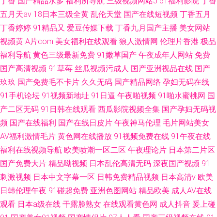
丁香
国产精品水多
福利所导航
三级视频网站J
51福利影院
丁香
五月天av
18日本三级全黄
乱伦天堂
国产在线短视频
丁香五月
丁香婷婷
91精品又
爱豆传媒下载
丁香九月国产主播
美女网站
视频黄
A片com
美女福利在线观看
狼人激情网
伦理片香港
极品
福利导航
黄色三级最新免费
91嫩草国产
午夜成年人网站
免费
国产高清视频
91草莓
丝瓜视频污成人
国产亚洲视品在线
国产
玖玖
国产免费毛不卡片
久久无码
国产精品网络
孕妇无码在线
91手机论坛
91视频新地址
91日逼
午夜啪视频
91啪水蜜桃网
国
产二区无码
91日韩在线观看
西瓜影院视频全集
国产孕妇无码视
频
国产在线福利
国产在线日皮片
午夜神马伦理
毛片网站美女
AV福利激情毛片
黄色网在线播放
91视频免费在线
91午夜在线
福利在线视频导航
欧美喷潮一区二区
午夜理论片
日本第二片区
国产免费大片
精品呦视频
日本乱伦高清无码
深夜国产视频
91
刺激视频
日本中文字幕一区
日韩免费精品视频
日本高清v
欧美
日韩伦理午夜
91碰超免费
亚洲色图网站
精品欧美
成人AV在线
观看
日本a级在线
干露脸熟女
在线观看黄色网
成人抖音
爰上碰