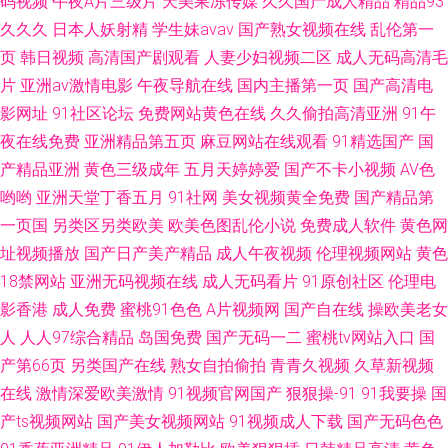
码视频
午夜A片三级片
天美果冻传媒
久久国产成人精品
精品93
久久久
日本人妖射精
学生妹avav
国产熟女视频在线
乱伦第一
页
韩日视频
高清国产剧观看
人妻少妇视频二区
成人无码高清毛
片
亚洲av激情电影
午夜导航在线
国内主播第一页
国产高清电
影网址
91社区论坛
免费网站黄色在线
久久偷拍高清亚洲
91午
夜在线免费
亚洲精品第五页
麻豆网站在线观看
91精选国产
国
产精品亚洲
黄色三级成年
五月天婷婷爱
国产不卡小视频
AV色
哟哟
亚洲天堂丁香五月
91社网
美女视频黄全免费
国产精品第
一页国
另类区另类欧美
欧美色图乱伦小说
免费成人软件
黄色网
址视频播放
国产日产美产精品
成人午夜视频
伦理视频网站
黄色
18禁网站
亚洲无码视频在线
成人无码看片
91原创社区
伦理电
影香港
成人免费
蜜桃91色色
A片视频网
国产自在线
操欧美老女
人
人人97综合精品
岛国免费
国产无码一二
蜜桃tv网站入口
国
产第66页
另类国产在线
熟女自拍偷拍
青青久视频
久草新视频
在线
激情深爱欧美激情
91视频官网国产
狠狠操-91
91我要操
国
产ts视频网站
国产美女视频网站
91视频成人下载
国产无码色色