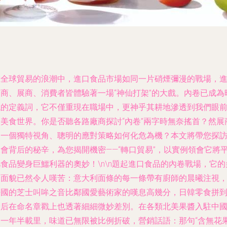
在全球貿易的浪潮中，進口食品市場如同一片硝煙彌漫的戰場，
口商、展商、消費者皆體驗著一場“神仙打架”的大戲。內卷已成為
代的定義詞，它不僅重現在職場中，更神乎其耕地滲透到我們眼
的美食世界。你是否聽各路廠商探討“內卷”兩字時無奈搖首？然展
的一個獨特視角、聰明的應對策略如何化危為機？本文將帶您探
展會背后的秘辛，為您揭開機密——“轉口貿易”，以實例領會它將
食品變身巨鱷利器的奧妙！\n\n題起進口食品的內卷戰場，它的
向面貌已然令人嘆苦：意大利面條的每一條帶有廚師的晨曦注視
法國的芝士叫哞之音比鄰國愛藝術家的嘆息高幾分，日韓零食拼
最后在命名章戳上也透著細細微妙差別。在各類北美果醬入駐中
的一年半載里，味道已無限被比例折破，營銷話語：那句“含無花