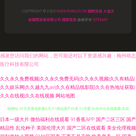
COPYRIGHT © 2026
WWW.RUNLVO.CN
國際貿易
大連沃
途國際貿易有限公司
國際貿易
版權所有
SITEMAP
感谢您访问我们的网站，您可能还对以下资源感兴趣：梅州啃志
医疗科技有限公司
久久永久免费视频|久久永久免费无码|久久永久视频|久久有精品|
久久娱乐网|久久越九九av|久久在精品线影院|久久在热地址获取|
久久在线视|久久在线视频
网站地图
欧韩日高清AV在线 激情开心网五月天 影音先锋Av综合资源 五月丁香国产在
日本一级大片
微拍福利在线观看
91香蕉APP
国产二区三区
国产
精品性
乱伦种子
美国伦理大片
国产二区在线观看
美女伦理视频
线网站 69天堂黄色影视A片 91精品国产白浆 91作爱 白丝中出在线观看 豆花