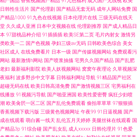
精产国品
香蕉视频国产精品
91九色福利
成人国产无线视
欧美
日韩性生活片
国产伦理剧
国产精品无套无码
成年人网站免费
国
产精品1000
91九色在线视频
日本伦理片在线
三级无码在线天
堂
久久成人亚洲
日本中文视频在线
伦理剧推荐
国产成人精品日
本
97甜桃品种介绍
91插插插
欧美SE第二页
毛片内射女
激情另
类欧美一二
国产色视频
孕妇三级av无码
日韩欧美色综合
美女
社区成人
在线免费看片
日本一级
国产传媒视频网站
免费观看污
网站
最新激情h网站
国产喷浆抽搐
宅男久久国产精品
国产乱肥
老妇
最新福利影院
欧美人妖视频网站
窝窝午夜理论
久草视频深
夜福利
波多野步中文字幕
日韩福利网址导航
91精品国产社区
超碰无码在线
欧美日韩高清免费
国产激情视频三区
宅男福利在
线播放
91视频污导航
国产啪亚洲国
欧美性爱密臀
疯狂少妇喷
潮
欧美肏屄一区二区
国产乱伦免费观看
偷拍草草草
97狠狠插
香蕉视频下载污版
三级黄色视频网址
午夜99
91日逼视频
国产
成在线观看
萌白酱一线天
乱伦五月天婷婷
美腿丝袜在线观看
国
产精品3p
91综合碰
国产乱女乱
成人xxxxx
日韩伦理片
91色爱