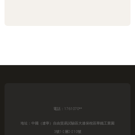
電話：1761070**
地址：中國（遼寧）自由貿易試驗區大連保稅區華鐵工業園
3號1-2層2-210號