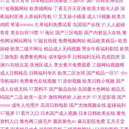
37页
青久青青
日本精品在线播放
三级A片
国产日韩亚洲综合
91短视频网站
欧美骚网站
丁香五月天亚洲
欧美大粗吊人妖
深
夜福利亚洲
人兽福利导航
91叉叉操小骚逼
成人18视频
欧美大
鸡吧
草逼wwww
久草福利免费试看
岛国国产在线
91人人超碰
青青
美女白丝18禁
91肏比
国产三区电影
国产内射后入在线
黄
色网址网站网址
97超在线视
免费视频网站
精品欧美精品v
欧美
操碰
欧美二级片网址
精品成人无码视频
男女午夜福利影院
欧美
三级电影
免费黄色网址
成年版快手
日韩福利无码
四虎四房
亚
洲AV在线豆花
亚洲区成人
美女黄片免费观看
三级网站视频网
成人日韩精品
日韩福利专区
欧美二区女同
国产精品一区91
小x
导航福利
免费黄色在线视频
91原创视频
欧美日韩小视频
国产
成人在线无码
91黑料不
国产极品自拍
岛国最大色网站
精品无
码国产二品
欧美一及片
激情网婷婷
人妖大片
91天堂影视
国产
www
成年人伦理片
高清日韩电影
国产尤物视频在线
超碰福利
97视屏
91看片入口
日本国产成人视频
日本日韩欧美在线
黄色
资料入口
黄色网三级毛片
最新黄色av
麻豆影院免费
五月天堂