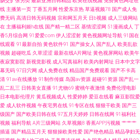
肠交扩张另类
最新亚洲日韩精品
欧美在线视频
免费黄色网址在
TS专区入口 久久草婷婷网站 91老司机精品 欧美日韩网站 91九色巨乳 老司
线
主播第一页
丁香五月网
性爱东京热
草逼视频78
国产成人免
机免费福利院18 91夫妻看篇 国产精品久久66 91免费视频资源站 青青草麻
费无码
高清日韩无码视频
宗和网五月天
日b视频
成人三级网站
在
主播福利姬h在线
国产精一精二区
基情涩涩网
51漫画成人
丁
豆九色视频 91国视频 国产成人精品1024 五月先锋影视 不卡午夜福利视频
香5月综合网
91爱爱com
伊人涩涩射
黄色视频网址导航
91国在
线观看
91最新自拍
黄色软件91
国产操女人
国产乱人
欧美乱欲
午夜福利影院无码 wwwsss黄色视频 日韩欧美在线不卡一区 91五月天传媒
视频
超碰吃瓜
久草涩涩
最新在线A片网址
黄色视屏网站
欧美午
夜寂寞影院
新视觉影视
成人写真福利
欧美内射网址
日本中文字
美女福利一区 91豆花网站 国产综合第二区 亚洲精品一区瑟瑟后入 久久亚洲
幕无码
97日穴网
成人免费在线
精品国产免费观看
国产不卡高
清
91av在线播放
91制作传媒
岛国av资源
超碰91资源
国产乱一
91老湿机 日韩黄址 俺去也综合网 亚欧成人毛片 www骚逼尤物视频 日韩精
乱二乱三
日韩美女直播
91尤物69
蜜桃午夜激情
免费伦理电影
品网站 草莓逼网络 色鬼综合网 福利片父女 亚洲av褔利专区 肏屄肏肏 日韩五
日本电影伦理片
黄瓜视频成人
性爱婷婷
爱豆在线看
麻豆影院爱
爱
成人软件视频
午夜宅男在线
91专区在线
狠狠干欧美
国产三
区 91香蕉在线
级国产
国产欧美日韩在线
97五月天婷婷
日韩在线网
91福利社
视频
福利导航
A片三级网站
久草视频8
香蕉APP污视频
艹艹艹
插逼
国产精品五月天
狠狠操欧美性爱
国产绝色精品
精品孕妇无