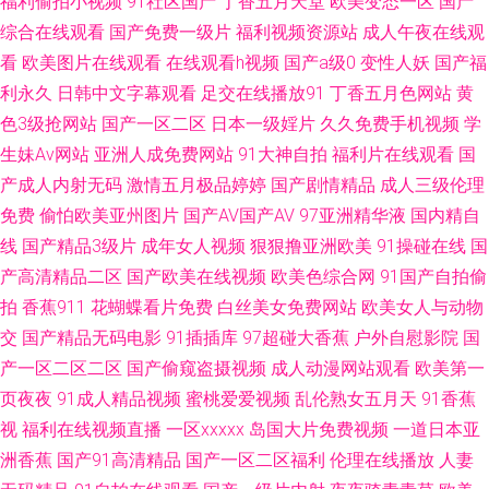
福利偷拍小视频
91社区国产
丁香五月天堂
欧美变态一区
国产
综合在线观看
国产免费一级片
福利视频资源站
成人午夜在线观
视频午夜场 国产精品无毒久久 精品一区二区三区香蕉 先锋av东京热 欧美色
看
欧美图片在线观看
在线观看h视频
国产a级0
变性人妖
国产福
利永久
日韩中文字幕观看
足交在线播放91
丁香五月色网站
黄
图19p 九1看片 精品福利无码 免费三级阿片V一二三 日韩欧美国产成人 色五
色3级抢网站
国产一区二区
日本一级婬片
久久免费手机视频
学
生妹Av网站
亚洲人成免费网站
91大神自拍
福利片在线观看
国
月福利导航 午夜福利国产视频一区 影音先锋aaa资源 91男女袁什么吗 AV日
产成人内射无码
激情五月极品婷婷
国产剧情精品
成人三级伦理
韩另类 久久精品AV电影 五月激情久久破 影音先锋qj图区 91豆花视频观看 91
免费
偷怕欧美亚州图片
国产AV国产AV
97亚洲精华液
国内精自
线
国产精品3级片
成年女人视频
狠狠撸亚洲欧美
91操碰在线
国
激情在线 91蜜桃臀无码 最新手机av电影 91刺激小视频 www91超碰在线 av
产高清精品二区
国产欧美在线视频
欧美色综合网
91国产自拍偷
拍
香蕉911
花蝴蝶看片免费
白丝美女免费网站
欧美女人与动物
先锋资源网 97资源站免费 91色色 av福利姬网站 国产福利AV在线播放 黄色
交
国产精品无码电影
91插插库
97超碰大香蕉
户外自慰影院
国
产一区二区二区
国产偷窥盗摄视频
成人动漫网站观看
欧美第一
网入口站未满18 亚洲国产欧美 先锋深圳AV 亚洲日韩欧美变态 伊人太香蕉
页夜夜
91成人精品视频
蜜桃爱爱视频
乱伦熟女五月天
91香蕉
1024在线基地 加勒比性爱资源 午夜精品久草 亚洲日本黄色小说网 91高清无
视
福利在线视频直播
一区xxxxx
岛国大片免费视频
一道日本亚
洲香蕉
国产91高清精品
国产一区二区福利
伦理在线播放
人妻
码看片 91黄色视频网址 91无码精品蜜桃 91伊人在线自拍 www熊猫成人网