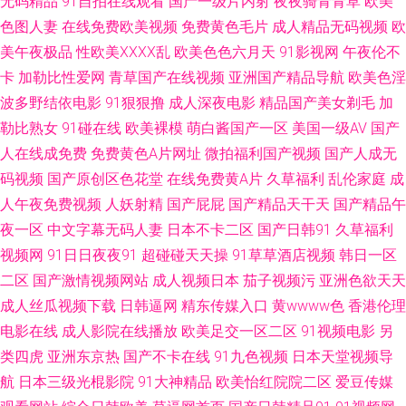
无码精品
91自拍在线观看
国产一级片内射
夜夜骑青青草
欧美
色图人妻
在线免费欧美视频
免费黄色毛片
成人精品无码视频
欧
91 91在线麻豆猫 少妇26p 色欲久久99精品久久 五月天婷婷色色 香蕉伊人
美午夜极品
性欧美ⅩⅩⅩⅩ乱
欧美色色六月天
91影视网
午夜伦不
卡
加勒比性爱网
青草国产在线视频
亚洲国产精品导航
欧美色淫
91 影音先锋资源AV站 五月婷婷香 欧美日韩色图成人网 人人人撸 九九热艹
波多野结依电影
91狠狠撸
成人深夜电影
精品国产美女剃毛
加
勒比熟女
91碰在线
欧美裸模
萌白酱国产一区
美国一级AV
国产
老师机午夜福利Av 导航资源网站av 91免费观看官网入口 影音先锋AV小说资
人在线成免费
免费黄色A片网址
微拍福利国产视频
国产人成无
源 玖玖综合精品 亚洲精品无码护士一区 91主播福利视频 黄色频在线 日韩亚
码视频
国产原创区色花堂
在线免费黄A片
久草福利
乱伦家庭
成
人午夜免费视频
人妖射精
国产屁屁
国产精品天干天
国产精品午
洲图色在线 91后入极品JK衣空 成人六月丁香婷婷 高清无码动漫18 91互操
夜一区
中文字幕无码人妻
日本不卡二区
国产日韩91
久草福利
视频网
91日日夜夜91
超碰碰天天操
91草草酒店视频
韩日一区
东京热av女优天堂 韩剧网91tv 亚洲成aV人电影在线 91青娱乐在线观看 精品
二区
国产激情视频网站
成人视频日本
茄子视频污
亚洲色欲天天
成人丝瓜视频下载
日韩逼网
精东传媒入口
黄wwww色
香港伦理
福利一区二区 熟女共享97 91传媒在线播放 99热热99草草 韩日精品中文 首
电影在线
成人影院在线播放
欧美足交一区二区
91视频电影
另
类四虎
亚洲东京热
国产不卡在线
91九色视频
日本天堂视频导
页av福利 91九色蚪窝人妻 福利视频国 欧美日韩黄页免费 久久国产精品嫩草
航
日本三级光棍影院
91大神精品
欧美怡红院院二区
爱豆传媒
超碰最新资源站97 超碰91人人草 AV丁香七月美国 91视频免费刷 91视频