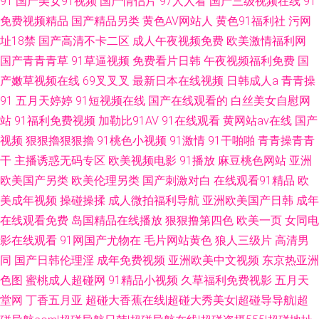
91
国产美女91视频
国产情侣片
97人人看
国产三级视频在线
91
免费视频精品
国产精品另类
黄色AV网站人
黄色91福利社
污网
址18禁
国产高清不卡二区
成人午夜视频免费
欧美激情福利网
国产青青青草
91草逼视频
免费看片日韩
午夜视频福利免费
国
产嫩草视频在线
69叉叉叉
最新日本在线视频
日韩成人a
青青操
91
五月天婷婷
91短视频在线
国产在线观看的
白丝美女自慰网
站
91福利免费视频
加勒比91AV
91在线观看
黄网站av在线
国产
视频
狠狠擼狠狠擼
91桃色小视频
91激情
91干啪啪
青青操青青
干
主播诱惑无码专区
欧美视频电影
91播放
麻豆桃色网站
亚洲
欧美国产另类
欧美伦理另类
国产刺激对白
在线观看91精品
欧
美成年视频
操碰操揉
成人微拍福利导航
亚洲欧美国产日韩
成年
在线观看免费
岛国精品在线播放
狠狠撸第四色
欧美一页
女同电
影在线观看
91网国产尤物在
毛片网站黄色
狼人三级片
高清男
同
国产日韩伦理淫
成年免费视频
亚洲欧美中文视频
东京热亚洲
色图
蜜桃成人超碰网
91精品小视频
久草福利免费视影
五月天
堂网
丁香五月亚
超碰大香蕉在线|超碰大秀美女|超碰导导航|超